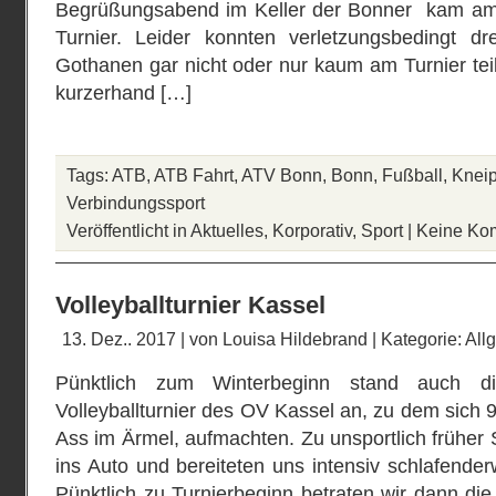
Begrüßungsabend im Keller der Bonner kam am
Turnier. Leider konnten verletzungsbedingt d
Gothanen gar nicht oder nur kaum am Turnier te
kurzerhand […]
Tags:
ATB
,
ATB Fahrt
,
ATV Bonn
,
Bonn
,
Fußball
,
Knei
Verbindungssport
Veröffentlicht in
Aktuelles
,
Korporativ
,
Sport
|
Keine Ko
Volleyballturnier Kassel
13. Dez.. 2017 | von
Louisa Hildebrand
| Kategorie:
All
Pünktlich zum Winterbeginn stand auch d
Volleyballturnier des OV Kassel an, zu dem sich 
Ass im Ärmel, aufmachten. Zu unsportlich früher 
ins Auto und bereiteten uns intensiv schlafender
Pünktlich zu Turnierbeginn betraten wir dann die 