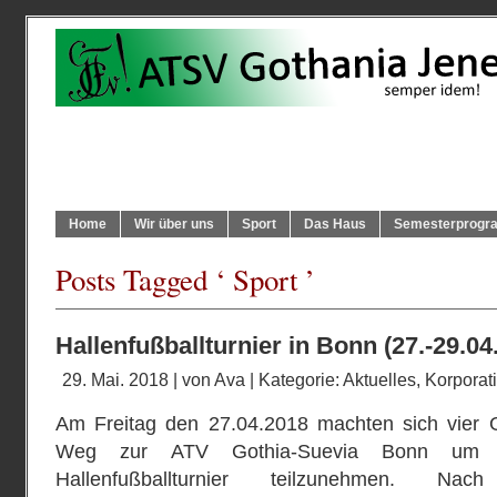
Home
Wir über uns
Sport
Das Haus
Semesterprog
Posts Tagged ‘ Sport ’
Hallenfußballturnier in Bonn (27.-29.04
29. Mai. 2018 | von
Ava
| Kategorie:
Aktuelles
,
Korporati
Am Freitag den 27.04.2018 machten sich vier 
Weg zur ATV Gothia-Suevia Bonn um am
Hallenfußballturnier teilzunehmen. N