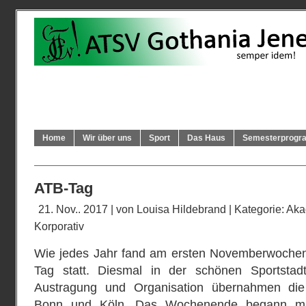
Home
Wir über uns
Sport
Das Haus
Semesterprog
ATB-Tag
21. Nov.. 2017 | von
Louisa Hildebrand
| Kategorie:
Aka
Korporativ
Wie jedes Jahr fand am ersten Novemberwoche
Tag statt. Diesmal in der schönen Sportsta
Austragung und Organisation übernahmen die
Bonn und Köln. Das Wochenende begann mit 