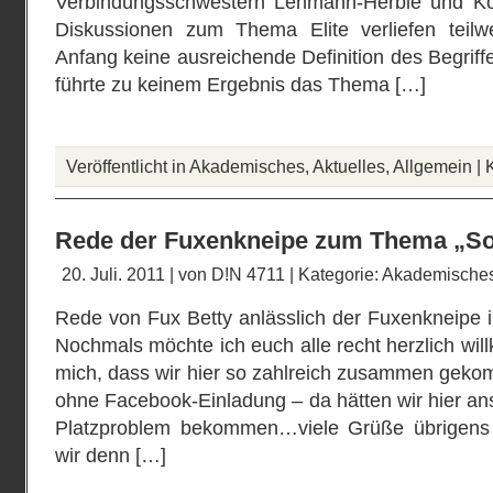
Verbindungsschwestern Lehmann-Herbie und Köb
Diskussionen zum Thema Elite verliefen teilw
Anfang keine ausreichende Definition des Begriff
führte zu keinem Ergebnis das Thema […]
Veröffentlicht in
Akademisches
,
Aktuelles
,
Allgemein
|
Rede der Fuxenkneipe zum Thema „So
20. Juli. 2011 | von
D!N 4711
| Kategorie:
Akademische
Rede von Fux Betty anlässlich der Fuxenkneip
Nochmals möchte ich euch alle recht herzlich wi
mich, dass wir hier so zahlreich zusammen geko
ohne Facebook-Einladung – da hätten wir hier ans
Platzproblem bekommen…viele Grüße übrigens
wir denn […]