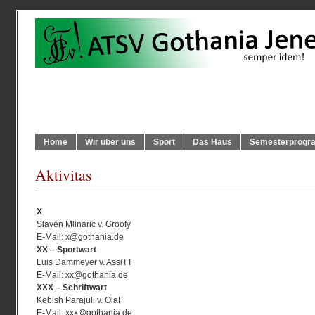
Home
Wir über uns
Sport
Das Haus
Semesterprog
Aktivitas
X
Slaven Mlinaric v. Groofy
E-Mail:
x@gothania.de
XX – Sportwart
Luis Dammeyer v. AssiTT
E-Mail:
xx@gothania.de
XXX – Schriftwart
Kebish Parajuli v. OlaF
E-Mail:
xxx@gothania.de