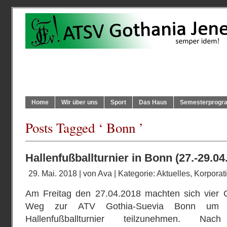
Home
Wir über uns
Sport
Das Haus
Semesterprog
Posts Tagged ‘ Bonn ’
Hallenfußballturnier in Bonn (27.-29.04
29. Mai. 2018 | von
Ava
| Kategorie:
Aktuelles
,
Korporati
Am Freitag den 27.04.2018 machten sich vier 
Weg zur ATV Gothia-Suevia Bonn um am
Hallenfußballturnier teilzunehmen. N