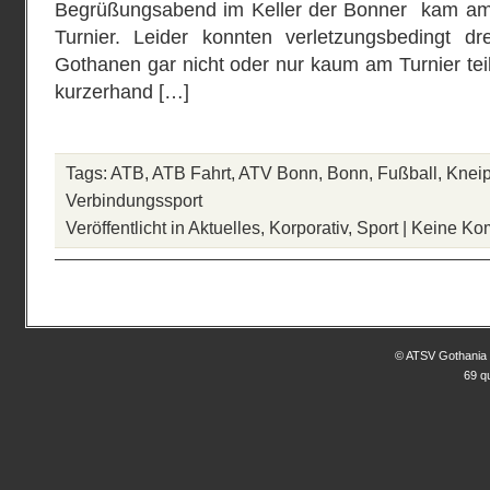
Begrüßungsabend im Keller der Bonner kam am
Turnier. Leider konnten verletzungsbedingt d
Gothanen gar nicht oder nur kaum am Turnier te
kurzerhand […]
Tags:
ATB
,
ATB Fahrt
,
ATV Bonn
,
Bonn
,
Fußball
,
Knei
Verbindungssport
Veröffentlicht in
Aktuelles
,
Korporativ
,
Sport
|
Keine Ko
© ATSV Gothania 
69 q