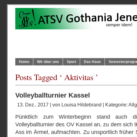
Home
Wir über uns
Sport
Das Haus
Semesterprog
Posts Tagged ‘ Aktivitas ’
Volleyballturnier Kassel
13. Dez.. 2017 | von
Louisa Hildebrand
| Kategorie:
All
Pünktlich zum Winterbeginn stand auch d
Volleyballturnier des OV Kassel an, zu dem sich 
Ass im Ärmel, aufmachten. Zu unsportlich früher 