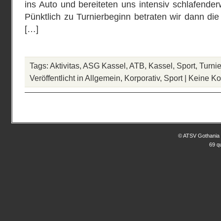
ins Auto und bereiteten uns intensiv schlafender
Pünktlich zu Turnierbeginn betraten wir dann die 
[…]
Tags:
Aktivitas
,
ASG Kassel
,
ATB
,
Kassel
,
Sport
,
Turnie
Veröffentlicht in
Allgemein
,
Korporativ
,
Sport
|
Keine K
© ATSV Gothania 
69 q