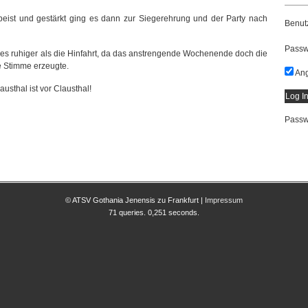
peist und gestärkt ging es dann zur Siegerehrung und der Party nach
Benut
Passw
es ruhiger als die Hinfahrt, da das anstrengende Wochenende doch die
e Stimme erzeugte.
Ang
austhal ist vor Clausthal!
Passw
© ATSV Gothania Jenensis zu Frankfurt |
Impressum
71 queries. 0,251 seconds.