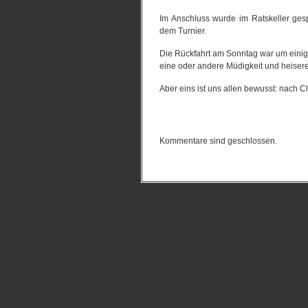
Im Anschluss wurde im Ratskeller ges
dem Turnier.
Die Rückfahrt am Sonntag war um einig
eine oder andere Müdigkeit und heiser
Aber eins ist uns allen bewusst: nach Cl
Kommentare sind geschlossen.