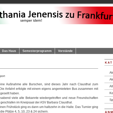
Das Haus
Semesterprogramm
Vorstände
KAT
Ak
port
Ak
eine Außnahme alle Burschen, sind dieses Jahr nach Clausthal zum
Al
. Die Anfahrt erfolgte mit einem eigens angemieteten Bus zusammen mit
Ko
 gesellt haben.
abend viele alte Bekannte wiedergetroffen und neue Freundschaften
Sp
d geschlafen im Kneipsaal der
ASV Barbara Clausthal
.
nen Frühstück ging es dann um halbzehn in die Halle. Das Turnier ging
die Plätze 4, 5, 10, 23 & 24 sichern.
AN