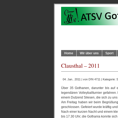
Home
Wir über uns
Sport
Clausthal – 2011
04. Jan.. 2011 | von
D!N 4711
| Kategorie:
S
Über 35 Gothanen, darunter bis auf 
legendären Volleyballturnier gefahren
einem Dutzend Silesen, die sich zu uns
Am Freitag haben wir beim Begrüßungs
geschlossen. Gefeiert wurde kräftig un
Nach einer kurzen Nacht und einem klei
bis 17.30 Uhr; die Gothania konnte sich 