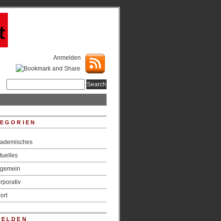
Anmelden
EGORIEN
ademisches
tuelles
lgemein
rporativ
ort
MELDEN