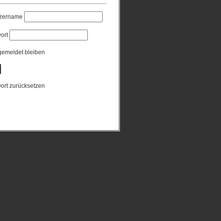
zername
ort
emeldet bleiben
ort zurücksetzen