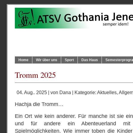
Home
Wir über uns
Sport
Das Haus
Semesterprog
Tromm 2025
04. Aug.. 2025 | von
Dana
| Kategorie:
Aktuelles
,
Allgem
Hachja die Tromm…
Ein Ort wie kein anderer. Für manche ist sie e
und für andere ein Abenteuerland mit
Spielmöglichkeiten. Wie immer toben die Kinde