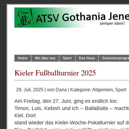
Home
Wir über uns
Sport
Das Haus
Semesterprog
Kieler Fußballturnier 2025
29. Juli. 2025 | von
Dana
| Kategorie:
Allgemein
,
Sport
Am Freitag, den 27. Juni, ging es endlich los:
Timon, Luis, Kebish und ich – BallaBalla – mac
Kiel. Dort
stand wieder das Kieler-Woche-Pokalturnier auf