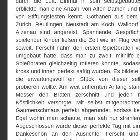
durch die Luft. Einmal in sein selbstgebaute
erblickte man eine Anzahl von Alten Damen und 
von Stiftungsfesten kennt. Gothanen aus dem 
Zürich, Reutlingen, Neustadt am Koch, Walldor
Alzenau sind angereist. Spannende Gespräch
spielender Kinder ließen die Zeit wie im Flug v
soweit, Ferscht nahm den ersten Spießbraten vo
umgebaut hatte, dass man zu zweit, mithilfe ei
Spießbraten gleichzeitig rotieren konnte, soda
kross und innen perfekt saftig wurden. Es bildete
die erwartungsvoll ein Stück von dieser selb
probieren wollte. Am weit entfernten Anfang stan
Messer den Braten zerschnitt und jeden n
Köstlichkeit versorgte. Mit selbst mitgebracht
Gaumenschmaus perfekt abgerundet, sodass kein
Egal wohin man schaute, man sah nur strahlend
Abgeschlossen wurde dieser perfekte Tag mit 
Dankeschön an den Ausrichter Ferscht und