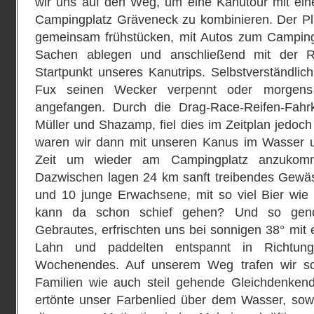
wir uns auf den Weg, um eine Kanutour mit ei
Campingplatz Gräveneck zu kombinieren. Der P
gemeinsam frühstücken, mit Autos zum Campingp
Sachen ablegen und anschließend mit der R
Startpunkt unseres Kanutrips. Selbstverständlic
Fux seinen Wecker verpennt oder morgen
angefangen. Durch die Drag-Race-Reifen-Fahr
Müller und Shazamp, fiel dies im Zeitplan jedoch
waren wir dann mit unseren Kanus im Wasser u
Zeit um wieder am Campingplatz anzukomm
Dazwischen lagen 24 km sanft treibendes Gewäss
und 10 junge Erwachsene, mit so viel Bier wie 
kann da schon schief gehen? Und so geno
Gebrautes, erfrischten uns bei sonnigen 38° mit 
Lahn und paddelten entspannt in Richtung
Wochenendes. Auf unserem Weg trafen wir sow
Familien wie auch steil gehende Gleichdenkende
ertönte unser Farbenlied über dem Wasser, sow