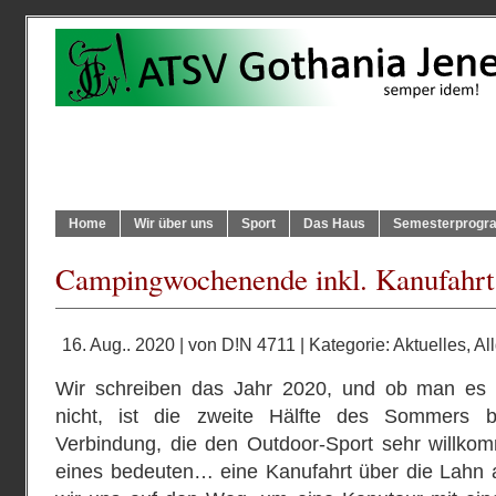
Home
Wir über uns
Sport
Das Haus
Semesterprog
Campingwochenende inkl. Kanufahrt
16. Aug.. 2020 | von
D!N 4711
| Kategorie:
Aktuelles
,
Al
Wir schreiben das Jahr 2020, und ob man es 
nicht, ist die zweite Hälfte des Sommers b
Verbindung, die den Outdoor-Sport sehr willkom
eines bedeuten… eine Kanufahrt über die Lahn 