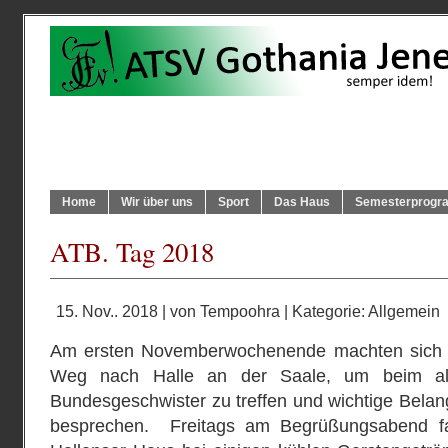
Home
Wir über uns
Sport
Das Haus
Semesterprog
ATB. Tag 2018
15. Nov.. 2018 | von
Tempoohra
| Kategorie:
Allgemein
Am ersten Novemberwochenende machten sich 1
Weg nach Halle an der Saale, um beim allj
Bundesgeschwister zu treffen und wichtige Bela
besprechen. Freitags am Begrüßungsabend fa