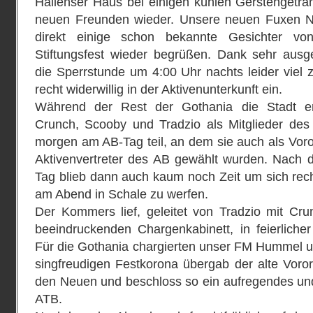
Hallenser Haus bei einigen kühlen Gerstengeträ
neuen Freunden wieder. Unsere neuen Fuxen N
direkt einige schon bekannte Gesichter v
Stiftungsfest wieder begrüßen. Dank sehr aus
die Sperrstunde um 4:00 Uhr nachts leider viel z
recht widerwillig in der Aktivenunterkunft ein.
Während der Rest der Gothania die Stadt er
Crunch, Scooby und Tradzio als Mitglieder de
morgen am AB-Tag teil, an dem sie auch als Voror
Aktivenvertreter des AB gewählt wurden. Nach
Tag blieb dann auch kaum noch Zeit um sich rec
am Abend in Schale zu werfen.
Der Kommers lief, geleitet von Tradzio mit Cr
beeindruckenden Chargenkabinett, in feierliche
Für die Gothania chargierten unser FM Hummel u
singfreudigen Festkorona übergab der alte Vorort
den Neuen und beschloss so ein aufregendes und
ATB.