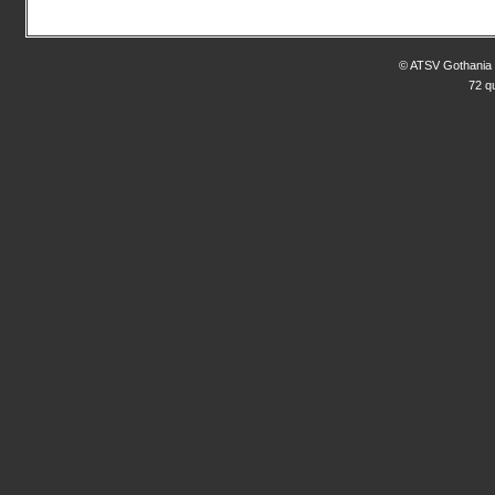
© ATSV Gothania 
72 q