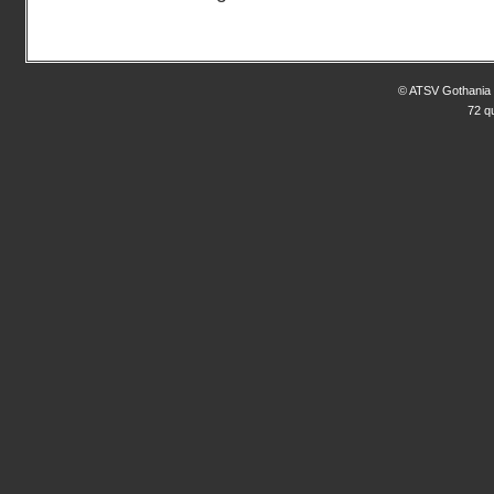
© ATSV Gothania 
72 q