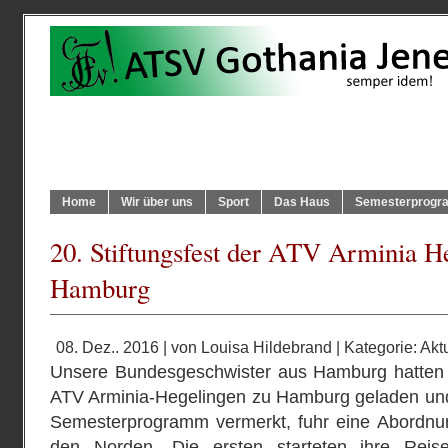
Home
Wir über uns
Sport
Das Haus
Semesterprog
20. Stiftungsfest der ATV Arminia H
Hamburg
08. Dez.. 2016 | von
Louisa Hildebrand
| Kategorie:
Akt
Unsere Bundesgeschwister aus Hamburg hatten z
ATV Arminia-Hegelingen zu Hamburg geladen und
Semesterprogramm vermerkt, fuhr eine Abordnu
den Norden. Die ersten starteten ihre Reis