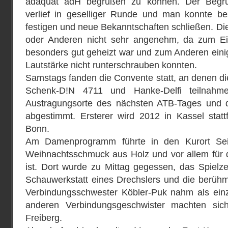
adäquat adH begrüßen zu können. Der Begr
verlief in geselliger Runde und man konnte b
festigen und neue Bekanntschaften schließen. Die
oder Anderen nicht sehr angenehm, da zum Ein
besonders gut geheizt war und zum Anderen eini
Lautstärke nicht runterschrauben konnten.
Samstags fanden die Convente statt, an denen d
Schenk-D!N 4711 und Hanke-Delfi teilnahm
Austragungsorte des nächsten ATB-Tages und 
abgestimmt. Ersterer wird 2012 in Kassel statt
Bonn.
Am Damenprogramm führte in den Kurort Seif
Weihnachtsschmuck aus Holz und vor allem für
ist. Dort wurde zu Mittag gegessen, das Spiel
Schauwerkstatt eines Drechslers und die berühmt
Verbindungsschwester Köbler-Puk nahm als einzi
anderen Verbindungsgeschwister machten sic
Freiberg.