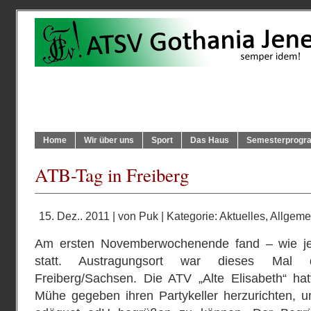
Home
Wir über uns
Sport
Das Haus
Semesterprog
ATB-Tag in Freiberg
15. Dez.. 2011 | von
Puk
| Kategorie:
Aktuelles
,
Allgeme
Am ersten Novemberwochenende fand – wie je
statt. Austragungsort war dieses Mal 
Freiberg/Sachsen. Die ATV „Alte Elisabeth“ ha
Mühe gegeben ihren Partykeller herzurichten, 